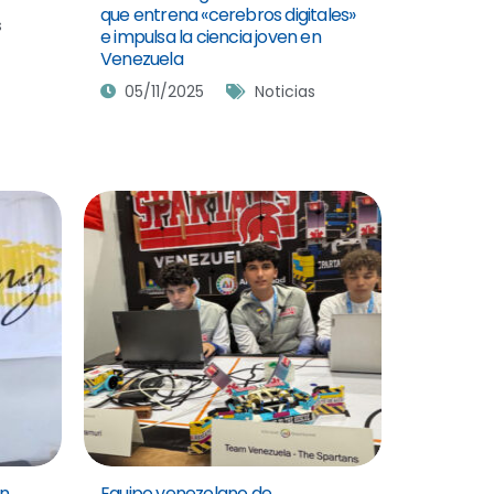
que entrena «cerebros digitales»
s
e impulsa la ciencia joven en
Venezuela
05/11/2025
Noticias
an
Equipo venezolano de