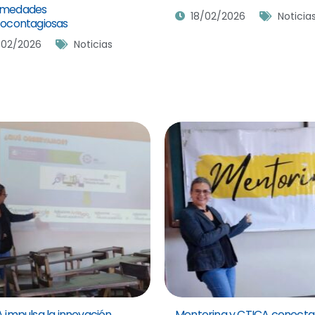
rmedades
18/02/2026
Noticia
tocontagiosas
/02/2026
Noticias
A impulsa la innovación
Mentoring y CTICA conect