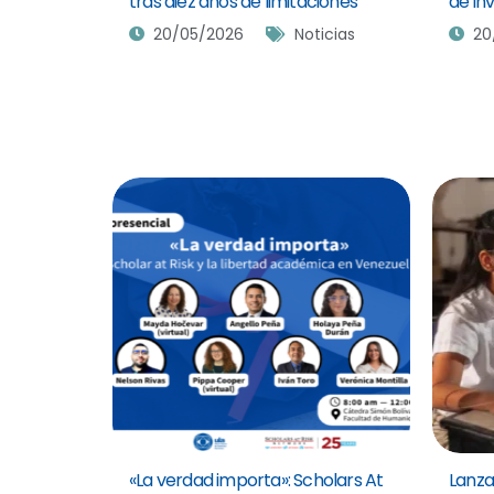
tras diez años de limitaciones
de in
20/05/2026
Noticias
20
«La verdad importa»: Scholars At
Lanza