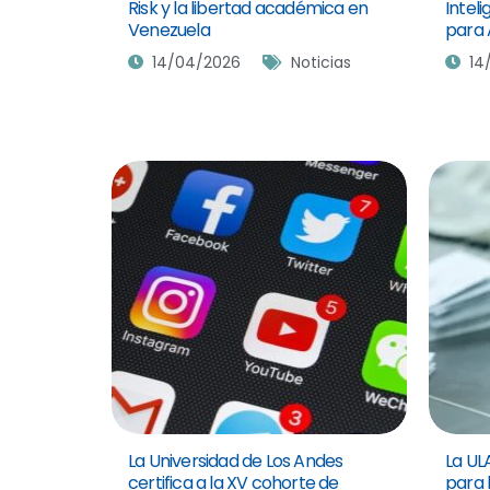
Risk y la libertad académica en
Inteli
Venezuela
para 
14/04/2026
Noticias
14
La Universidad de Los Andes
La ULA
certifica a la XV cohorte de
para 