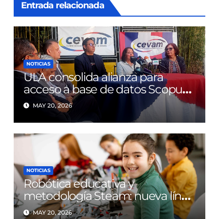
Entrada relacionada
NOTICIAS
ULA consolida alianza para
acceso a base de datos Scopus
tras diez años de limitaciones
MAY 20, 2026
NOTICIAS
Robótica educativa y
metodología Steam: nueva línea
de investigación en la FAHE-
MAY 20, 2026