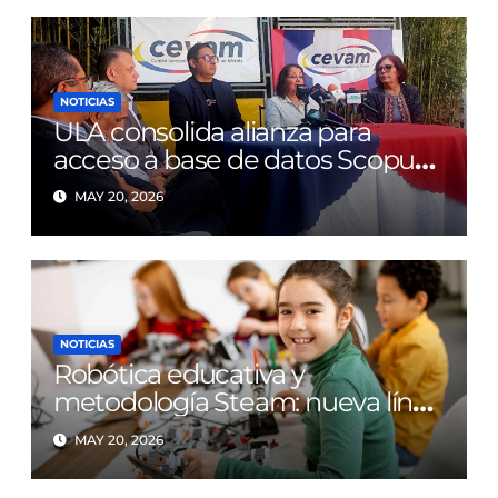
NOTICIAS
ULA consolida alianza para
acceso a base de datos Scopus
tras diez años de limitaciones
MAY 20, 2026
NOTICIAS
Robótica educativa y
metodología Steam: nueva línea
de investigación en la FAHE-
MAY 20, 2026
ULA