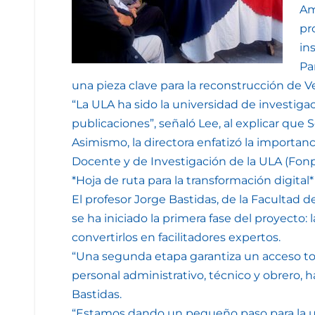
Am
pr
in
Pa
una pieza clave para la reconstrucción de V
“La ULA ha sido la universidad de investigac
publicaciones”, señaló Lee, al explicar que 
Asimismo, la directora enfatizó la importan
Docente y de Investigación de la ULA (Fon
*Hoja de ruta para la transformación digital*
El profesor Jorge Bastidas, de la Facultad d
se ha iniciado la primera fase del proyecto: 
convertirlos en facilitadores expertos.
“Una segunda etapa garantiza un acceso total
personal administrativo, técnico y obrero, 
Bastidas.
“Estamos dando un pequeño paso para la univ