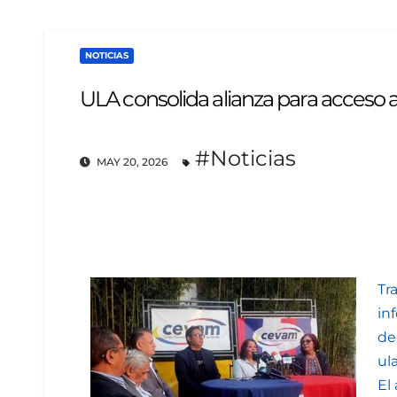
NOTICIAS
ULA consolida alianza para acceso a
#Noticias
MAY 20, 2026
Tr
in
de
ul
El