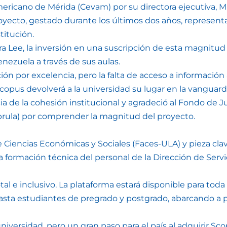
ericano de Mérida (Cevam) por su directora ejecutiva, M
oyecto, gestado durante los últimos dos años, representa 
stitución.
ra Lee, la inversión en una suscripción de esta magnitud 
enezuela a través de sus aulas.
ión por excelencia, pero la falta de acceso a informació
Scopus devolverá a la universidad su lugar en la vanguardi
cia de la cohesión institucional y agradeció al Fondo de 
prula) por comprender la magnitud del proyecto.
e Ciencias Económicas y Sociales (Faces-ULA) y pieza clav
la formación técnica del personal de la Dirección de Servic
 e inclusivo. La plataforma estará disponible para toda l
hasta estudiantes de pregrado y postgrado, abarcando a pr
ersidad, pero un gran paso para el país al adquirir Scop