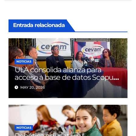
Entrada relacionada
NOTICIAS
ULA consolida alianza para
acceso a base de datos Scopus
tras diez años de limitaciones
MAY 20, 2026
NOTICIAS
Robótica educativa y