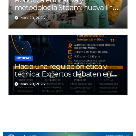
metodología Steam: nueva línea
de investigación en la FAHE-
MAY 20, 2026
ULA
NOTICIAS
Hacia una regulación ética y
técnica: Expertos debaten en
Mérida las bases de la
MAY 20, 2026
Gobernanza Cognitiva de la
Inteligencia Artificial