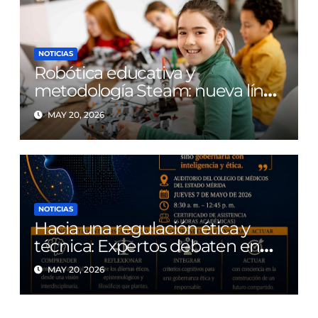
NOTICIAS
Robótica educativa y
metodología Steam: nueva línea
de investigación en la FAHE-
MAY 20, 2026
ULA
NOTICIAS
Hacia una regulación ética y
técnica: Expertos debaten en
Mérida las bases de la
MAY 20, 2026
Gobernanza Cognitiva de la
Inteligencia Artificial