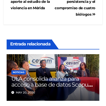
aporte al estudio de la
persistencia y el
violencia en Mérida
compromiso de cuatro
biólogos
Entrada relacionada
NOTICIAS
ULA consolida alianza para
acceso a base de datos Scopus
tras diez años de limitaciones
MAY 20, 2026