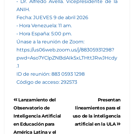
• Dr. Alfredo Avella. Vicepresidente de la
ANIH.
Fecha: JUEVES 9 de abril 2026
• Hora Venezuela: 11 am.
• Hora España: 5:00 pm.
Únase a la reunión de Zoom:
https://us06web.zoom.us/j/88305931298?
pwd=Aso7YClpZNBdAIk5xLTHttJRwJHcdy
.1
ID de reunión: 883 0593 1298
Código de acceso: 292573
Lanzamiento del
Presentan
Observatorio de
lineamientos para el
Inteligencia Artificial
uso de la inteligencia
en Educación para
artificial en la ULA
América Latina y el