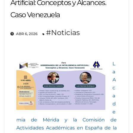
Artificial: Conceptos y Alcances.
Caso Venezuela
#Noticias
ABR 6, 2026
L
a
A
c
a
d
e
mia de Mérida y la Comisión de
Actividades Académicas en España de la