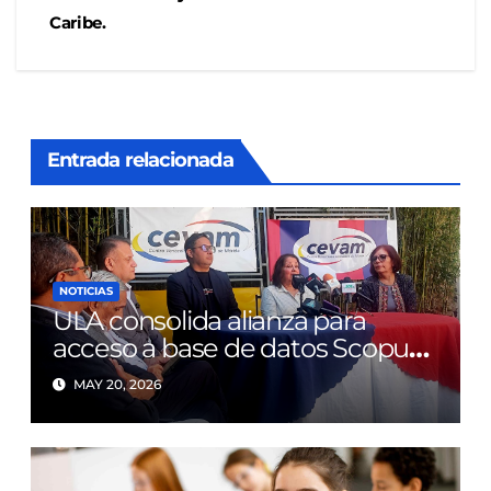
Caribe.
Entrada relacionada
NOTICIAS
ULA consolida alianza para
acceso a base de datos Scopus
tras diez años de limitaciones
MAY 20, 2026