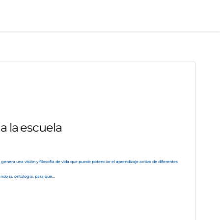
 a la escuela
enera una visión y filosofía de vida que puede potenciar el aprendizaje activo de diferentes
ando su ontología, para que…