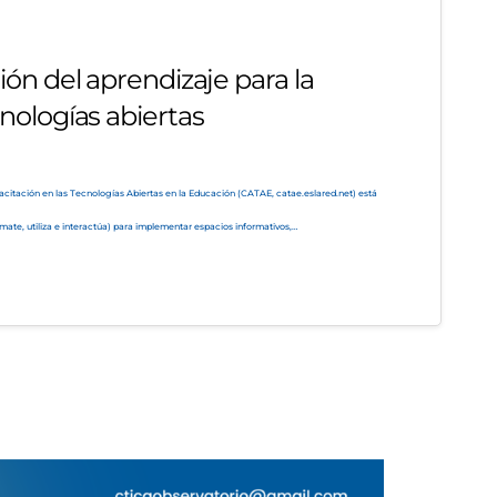
ón del aprendizaje para la
nologías abiertas
itación en las Tecnologías Abiertas en la Educación (CATAE, catae.eslared.net) está
ate, utiliza e interactúa) para implementar espacios informativos,…