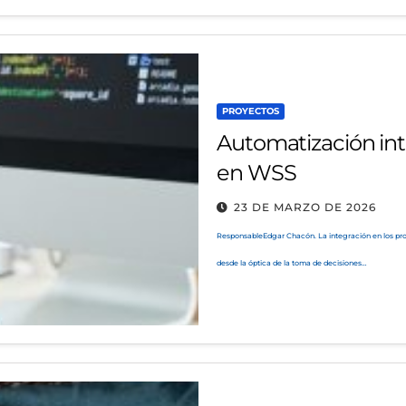
PROYECTOS
Automatización int
en WSS
23 DE MARZO DE 2026
ResponsableEdgar Chacón. La integración en los proces
desde la óptica de la toma de decisiones…