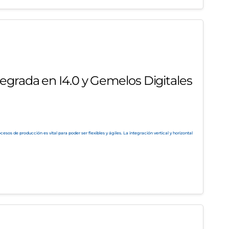
egrada en I4.0 y Gemelos Digitales
os de producción es vital para poder ser flexibles y ágiles. La integración vertical y horizontal