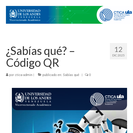
¿Sabías qué? –
12
DIC 2025
Código QR
por
ctica-admin
|
publicado en:
Sabías qué
|
0