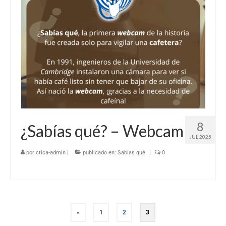
8
¿Sabías qué? – Webcam
JUL 2025
por
ctica-admin
|
publicado en:
Sabías qué
|
0
«
1
2
3