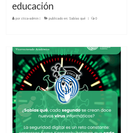
educación
por
ctica-admin
|
publicado en:
Sabías qué
|
0