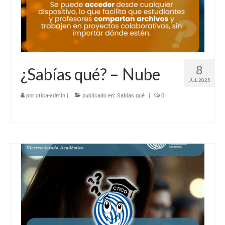
8
¿Sabías qué? – Nube
JUL 2025
por
ctica-admin
|
publicado en:
Sabías qué
|
0