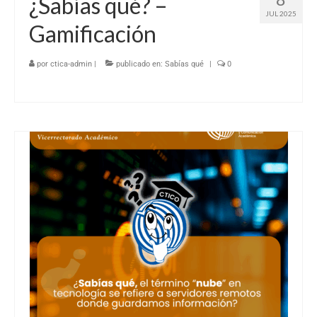
¿Sabías qué? –
JUL 2025
Gamificación
por
ctica-admin
|
publicado en:
Sabías qué
|
0