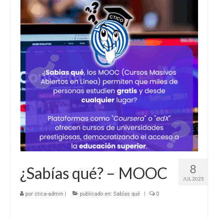
8
¿Sabías qué? – MOOC
JUL 2025
por
ctica-admin
|
publicado en:
Sabías qué
|
0